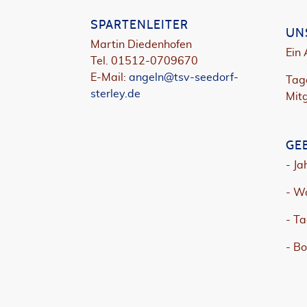
SPARTENLEITER
UN
Martin Diedenhofen
Ein 
Tel. 01512-0709670
E-Mail:
angeln@tsv-seedorf-
Tag
sterley.de
Mitg
GE
- Ja
- W
- T
- Bo
JETZT UNSEREN NEWSLETTER ABO