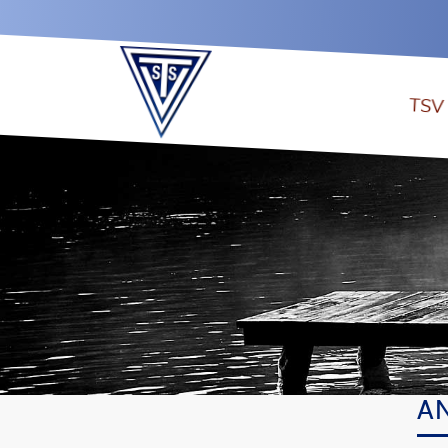
TSV 
A