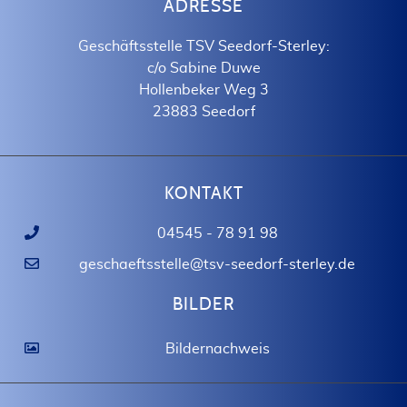
ADRESSE
Geschäftsstelle TSV Seedorf-Sterley:
c/o Sabine Duwe
Hollenbeker Weg 3
23883 Seedorf
KONTAKT
04545 - 78 91 98
geschaeftsstelle@tsv-seedorf-sterley.de
BILDER
Bildernachweis